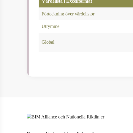
Värdelista i Excellformat
Förteckning över värdelistor
Utrymme
Global