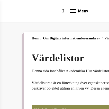
Skip
to
search
Meny
main
content
Hem
/
Om Digitala informationsleveranskrav
/
Vär
Värdelistor
Denna sida innehåller Akademiska Hus värdelistor
Värdelistorna är en förteckning över egenskaper s
beskriver objektet utifrån en given vy. Dessa egens