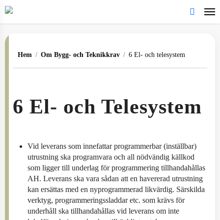
Skip
to
search
main
content
Hem
/
Om Bygg- och Teknikkrav
/
6 El- och telesystem
6 El- och Telesystem
Vid leverans som innefattar programmerbar (inställbar)
utrustning ska programvara och all nödvändig källkod
som ligger till underlag för programmering tillhandahållas
AH. Leverans ska vara sådan att en havererad utrustning
kan ersättas med en nyprogrammerad likvärdig. Särskilda
verktyg, programmeringssladdar etc. som krävs för
underhåll ska tillhandahållas vid leverans om inte