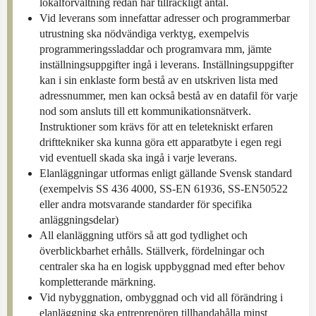
lokalförvaltning redan har tillräckligt antal.
Vid leverans som innefattar adresser och programmerbar
utrustning ska nödvändiga verktyg, exempelvis
programmeringssladdar och programvara mm, jämte
inställningsuppgifter ingå i leverans. Inställningsuppgifter
kan i sin enklaste form bestå av en utskriven lista med
adressnummer, men kan också bestå av en datafil för varje
nod som ansluts till ett kommunikationsnätverk.
Instruktioner som krävs för att en teletekniskt erfaren
drifttekniker ska kunna göra ett apparatbyte i egen regi
vid eventuell skada ska ingå i varje leverans.
Elanläggningar utformas enligt gällande Svensk standard
(exempelvis SS 436 4000, SS-EN 61936, SS-EN50522
eller andra motsvarande standarder för specifika
anläggningsdelar)
All elanläggning utförs så att god tydlighet och
överblickbarhet erhålls. Ställverk, fördelningar och
centraler ska ha en logisk uppbyggnad med efter behov
kompletterande märkning.
Vid nybyggnation, ombyggnad och vid all förändring i
elanläggning ska entreprenören tillhandahålla minst