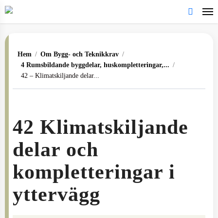
Skip
to
search
main
content
Hem
/
Om Bygg- och Teknikkrav
/
4 Rumsbildande byggdelar, huskompletteringar,...
/
42 – Klimatskiljande delar...
42 Klimatskiljande
delar och
kompletteringar i
yttervägg