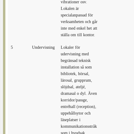
vibrationer osv.
Lokalen är
specialanpassad för
verksamheten och går
inte med enkel het att
ställa om till kontor.
5
Undervisning
Lokaler för
udervisning med
begränsad teknisk
installation så som
bibliotek, hörsal,
lärosal, grupprum,
slöjdsal, ateljé,
dramasal o dyl. Även
korridor/passge,
entréhall (reception),
uppehållsytor och
läseplatser i
kommunikationsstråk
som i hvudsak