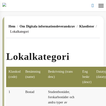
Skip
to
search
main
content
Hem
/
Om Digitala informationsleveranskrav
/
Klasslistor
/
Lokalkategori
Lokalkategori
Klasskod
Benämning
Beskrivning (trans
Eng
Dataty
(code)
(name)
desc)
beskr
(dataty
(descr)
1
Bostad
Studentbostäder,
forskarbostäder och
andra typer av