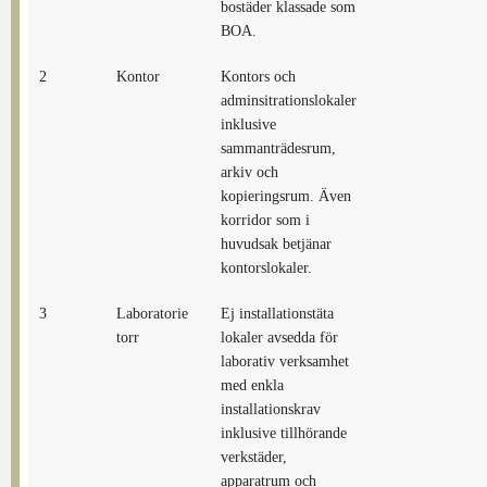
bostäder klassade som
BOA.
2
Kontor
Kontors och
adminsitrationslokaler
inklusive
sammanträdesrum,
arkiv och
kopieringsrum. Även
korridor som i
huvudsak betjänar
kontorslokaler.
3
Laboratorie
Ej installationstäta
torr
lokaler avsedda för
laborativ verksamhet
med enkla
installationskrav
inklusive tillhörande
verkstäder,
apparatrum och