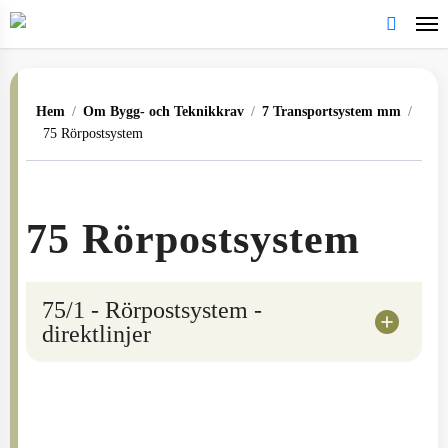
Skip
to
search
main
content
Hem
/
Om Bygg- och Teknikkrav
/
7 Transportsystem mm
/
75 Rörpostsystem
75 Rörpostsystem
75/1 - Rörpostsystem -
direktlinjer
Inga specifika krav från Akademiska Hus AB